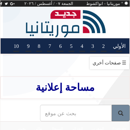
°
موريتانيا - انواكشوط
الجمعة ٠٧ / أغسطس / ٢٠٢٦
الأولي
2
3
4
5
6
7
8
9
10
Français
صفحات أخري ☰
مساحة إعلانية
Français
المغرب
الجزائر
السنغال
مالي
بحث